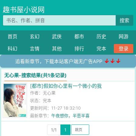
趣书屋小说网
搜索
首页
玄幻
武侠
都市
历史
网游
科幻
言情
其他
排行
完本
登录
↓↓↓
追看新章节，下载本站客户端无广告APP
无心果-搜索结果(共1条记录)
[都市]假如你心里有一个微小的我
作者：
无心果
状态：完本
更新时间：11-27 18:32:10
最新章节：
午夜想你，半悲半喜
1/1
1