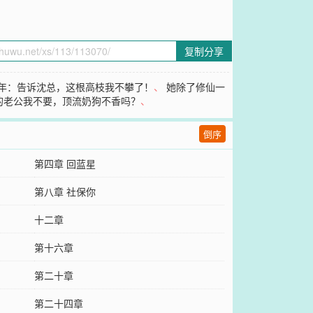
复制分享
年：告诉沈总，这根高枝我不攀了！
、
她除了修仙一
的老公我不要，顶流奶狗不香吗？
、
倒序
第四章 回蓝星
第八章 社保你
十二章
第十六章
第二十章
第二十四章