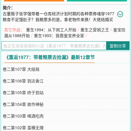
简介：
古董贩子张学强带着一仓库经济计划时期的各种票券魂穿1977
粮食不足饿肚子？我粮票多的是，拿老物件来换！大佬结婚买
不到电视机？我有！拿老物件来换！同住的美貌女人买不了洗脸盆？
其它作品：
重生1994：从下岗工人开始
/
重生之营销之王
/
鉴宝捡
我多的是工业票！只要老物件够多，没有换不了的票！粮票换古董，
漏从1988开始
/
重生1993：我靠鉴宝养全家
/
工业券换黄金！改开前风生水起，改开后登顶人生巅峰！
您要是觉得《
重返1977：带着粮票去捡漏
》还不错的话请不要忘记向
复制分享
您QQ群和微博微信里的朋友推荐哦！
《重返1977：带着粮票去捡漏》最新12章节
卷二第107章 大结局
卷二第106章 到达香江
卷二第105章 终于到站
卷二第104章 故作神秘
卷二第103章 喝酒吃肉
卷二第102章 蛮横无理