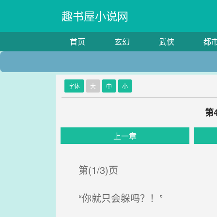
趣书屋小说网
首页
玄幻
武侠
都
字体
大
中
小
第
上一章
第(1/3)页
“你就只会躲吗？！”