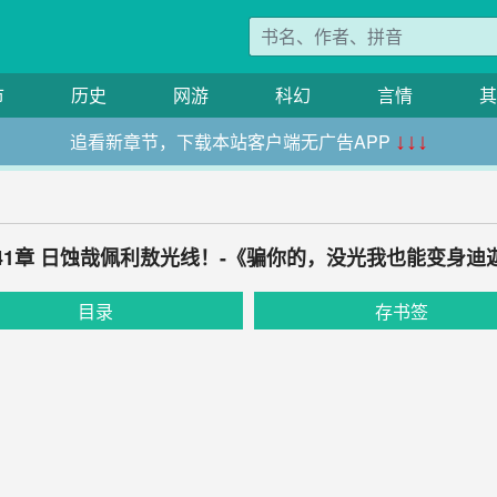
市
历史
网游
科幻
言情
其
追看新章节，下载本站客户端无广告APP
↓↓↓
41章 日蚀哉佩利敖光线！-《骗你的，没光我也能变身迪
目录
存书签