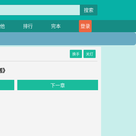
搜索
他
排行
完本
登录
换手
关灯
迦》
下一章