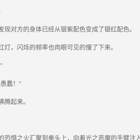
。
现对方的身体已经从银紫配色变成了银红配色。
红灯，闪烁的频率也肉眼可见的慢了下来。
”
愚蠢！”
沸腾起来。
恐惧之火汇聚到拳头上，向着光之恶魔的手臂注