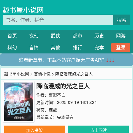
趣书屋小说网
搜索
首页
玄幻
武侠
都市
历史
网游
科幻
言情
其他
排行
完本
登录
追看新章节，下载本站客户端无广告APP
↓↓↓
趣书屋小说网
>
言情小说
> 降临漫威的光之巨人
降临漫威的光之巨人
作者：
曹贼不亡
更新时间：2025-09-19 16:15:24
状态：连载
最新章节：
完本感言
加入书架
点击阅读