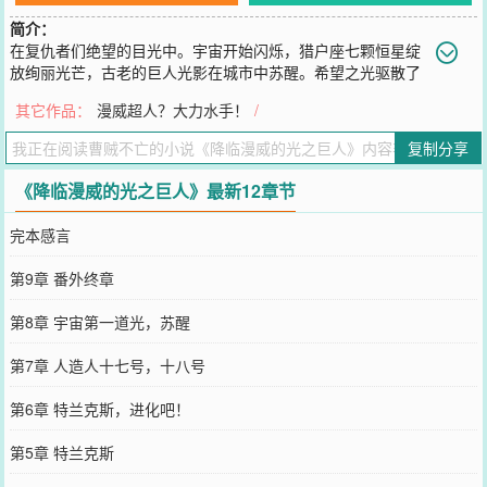
简介：
在复仇者们绝望的目光中。宇宙开始闪烁，猎户座七颗恒星绽
放绚丽光芒，古老的巨人光影在城市中苏醒。希望之光驱散了
笼罩全球的黑暗。代号为【加坦杰厄】的黑暗邪神就此化作齑粉。目
其它作品：
漫威超人？大力水手！
/
睹这一幕的灭霸伸手抹去额头的冷汗，然后骂骂咧咧指挥宇宙战舰调
头离开太阳系。乌木喉：“伟大的萨诺斯，我们现在去哪里？”灭霸翻
复制分享
开某人画的漫画，目光坚定。“去M78星云，根据地球传来的消息，那
里是光之国。”（关键词：光之巨人，迪迦奥特曼，漫威宇宙，奥特宇
《降临漫威的光之巨人》最新12章节
宙，光之国）
您要是觉得《
降临漫威的光之巨人
》还不错的话请不要忘记向您QQ群
完本感言
和微博微信里的朋友推荐哦！
第9章 番外终章
第8章 宇宙第一道光，苏醒
第7章 人造人十七号，十八号
第6章 特兰克斯，进化吧！
第5章 特兰克斯