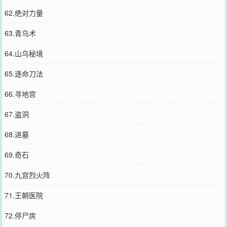
62.绝对力量
63.青乌术
64.山乌秘境
65.逐命刀法
66.寻地宫
67.盗洞
68.进墓
69.奇石
70.九宫烈火阵
71.王朝医院
72.停尸房