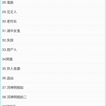
28.鬼胎
29.见丈人
30.老村长
31.湖中女鬼
32.失踪
33.捞尸人
34冥婚
35 异人夜袭
36.追凶
37.河神明相如
38.河神明相如二