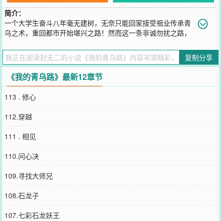
简介：
一个大学生奋斗八年毫无建树，无奈只能回家接受祖业传承青
乌之术，重回都市开始堪兴之路！然而这一条非诚勿扰之路，
想在青乌界杀一条血路的又谈何容易？
您要是觉得《
我的青乌路
》还不错的话请不要忘记向您QQ群和微博微
复制分享
信里的朋友推荐哦！
《我的青乌路》最新12章节
113 . 修心
112.穿越
111 . 相见
110.问心决
109.寻找大师兄
108.石龙子
107.七彩石龙妖王