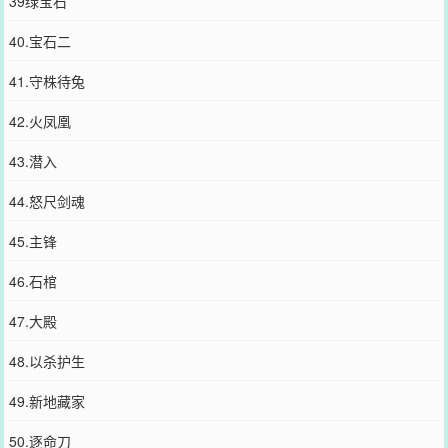
39绿宝石
40.宝石二
41.守株待兔
42.火凤凰
43.潜入
44.怒尺剑魂
45.主锋
46.石棺
47.大殿
48.以杀护生
49.新地藏家
50.逐命刀