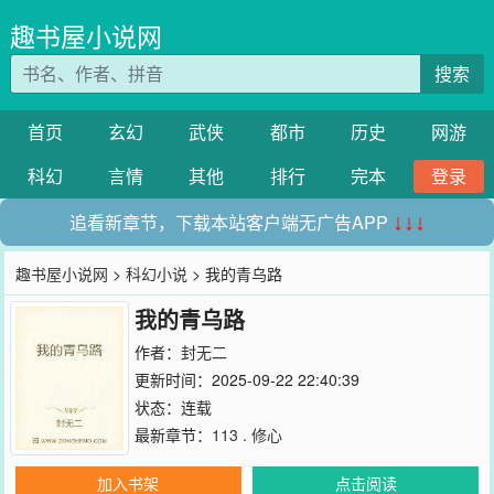
趣书屋小说网
搜索
首页
玄幻
武侠
都市
历史
网游
科幻
言情
其他
排行
完本
登录
追看新章节，下载本站客户端无广告APP
↓↓↓
趣书屋小说网
>
科幻小说
> 我的青乌路
我的青乌路
作者：
封无二
更新时间：2025-09-22 22:40:39
状态：连载
最新章节：
113 . 修心
加入书架
点击阅读