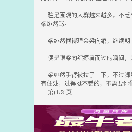
驻足围观的人群越来越多，不乏有
梁绯然骂。
梁绯然懒得理会梁向绾，继续朝
便是跟梁向绾擦肩而过的瞬间，赵
梁绯然手臂被拉了一下，不过脚步
有住处，过得挺不错的，不需要你
第(1/3)页