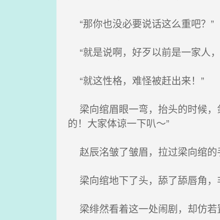
“那你也没必要说话这么重吧？”
“就是说啊，好歹以前是一家人，
“就这性格，难怪被赶出来！”
梁向绾眉眼一弯，抬头的时候，敛
的！大家体谅一下叭～”
赵辰洺皱了皱眉，拉过梁向绾的手
梁向绾地下了头，舔了舔唇角，
梁绯然看着这一处闹剧，却仿若置