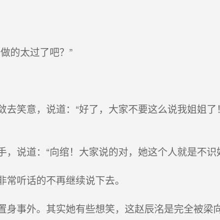
做的太过了吧？”
去笑意，说道：“好了，大家不要这么说我姐姐了
，说道：“向绾！大家说的对，她这个人就是不识
非常听话的不再继续说下去。
身事外。其实她有些想笑，这赵辰洺是完全被梁向