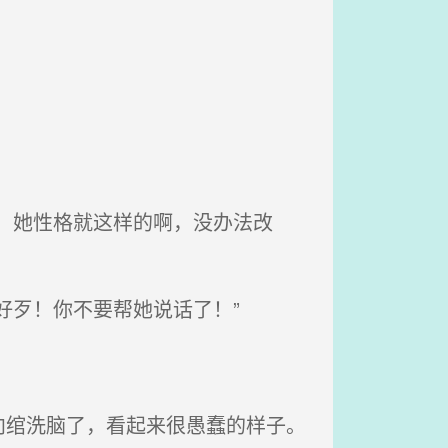
！她性格就这样的啊，没办法改
好歹！你不要帮她说话了！”
绾洗脑了，看起来很愚蠢的样子。