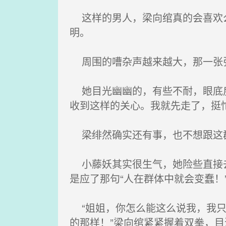
这样的男人，梁向绾真的会喜欢么
明。
周围的嘈杂声越来越大，那一张张
她目光幽幽的，有些不耐，眼底戾
收到这样的关心。我就先走了，挺
梁绯然确实还有事，也不想跟这
小藤妖其实很生气，她险些直接去
是应了那句“人在群体中就会变蠢！
“姐姐，你怎么能这么说我，我只
的那样！”梁向绾紧紧握着双拳，