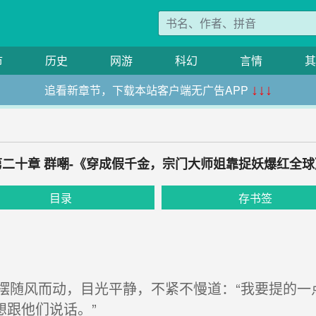
市
历史
网游
科幻
言情
其
追看新章节，下载本站客户端无广告APP
↓↓↓
第二十章 群嘲-《穿成假千金，宗门大师姐靠捉妖爆红全球
目录
存书签
随风而动，目光平静，不紧不慢道：“我要提的一
想跟他们说话。”