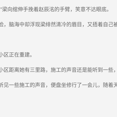
”梁向绾伸手挽着赵辰洺的手臂，笑意不达眼底。
，脑海中却浮现梁绯然清冷的眉目，又捂着自己被
小区正在重建。
区距离她有三里路，施工的声音还是能听到一些
见一些施工的声音，便盘坐修行了一会儿，随着天