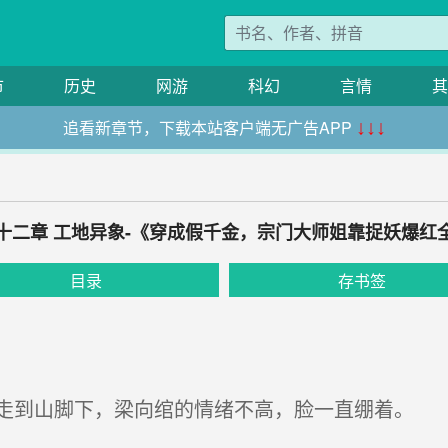
市
历史
网游
科幻
言情
其
追看新章节，下载本站客户端无广告APP
↓↓↓
十二章 工地异象-《穿成假千金，宗门大师姐靠捉妖爆红
目录
存书签
到山脚下，梁向绾的情绪不高，脸一直绷着。