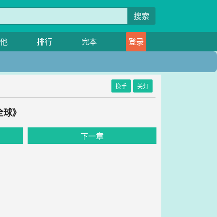
搜索
他
排行
完本
登录
换手
关灯
全球》
下一章