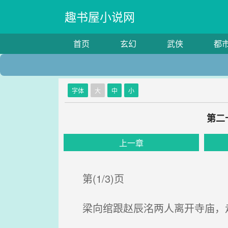
趣书屋小说网
首页
玄幻
武侠
都
字体
大
中
小
第二
上一章
第(1/3)页
梁向绾跟赵辰洺两人离开寺庙，走