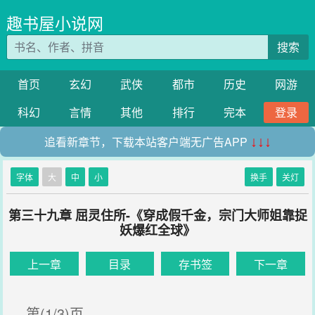
趣书屋小说网
搜索
首页
玄幻
武侠
都市
历史
网游
科幻
言情
其他
排行
完本
登录
追看新章节，下载本站客户端无广告APP
↓↓↓
字体
大
中
小
换手
关灯
第三十九章 屈灵住所-《穿成假千金，宗门大师姐靠捉
妖爆红全球》
上一章
目录
存书签
下一章
第(1/3)页