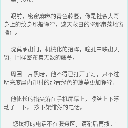
眼前，密密麻麻的青色藤蔓，像是社会大哥
身上的纹身那般狰狞，遮天蔽日的将那扇落地窗
挡住。
沈莫承出门，机械化的抬眸，瞳孔中映出天
窗，同样密布着无数的藤蔓。
周围一片黑暗，他不得已打开了灯，只不过
明亮度屋内却衬的那青绿色的藤蔓更加狰狞。
他修长的指尖落在手机屏幕上，喉结上下浮
动了一下， 按下梁绯然的电话。
“您拨打的电话不在服务区，请稍后再拨。”