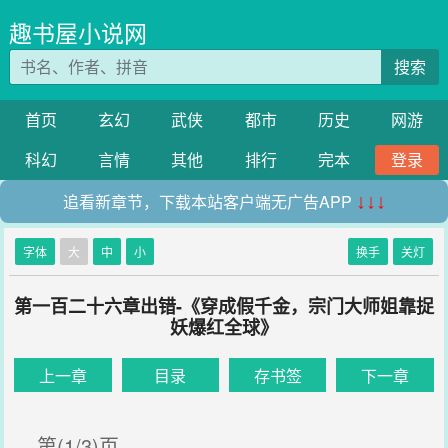
趣书屋小说网
搜索
首页
玄幻
武侠
都市
历史
网游
科幻
言情
其他
排行
完本
登录
追看新章节，下载本站客户端无广告APP
↓↓↓
字体
大
中
小
换手
关灯
第一百二十六章出错-《穿成假千金，宗门大师姐靠捉
妖爆红全球》
上一章
目录
存书签
下一章
第(1/3)页