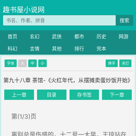
趣书屋小说网
搜索
首页
玄幻
武侠
都市
历史
网游
科幻
言情
其他
排行
完本
字体
大
中
小
换手
关灯
第九十八章 茶馆-《火红年代，从摆摊卖蛋炒饭开始》
上一章
目录
存书签
下一章
第(1/3)页
离别总是伤感的，十二号一大早，王琼站在