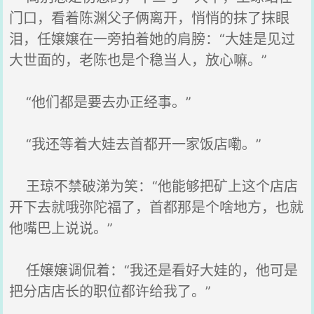
门口，看着陈渊父子俩离开，悄悄的抹了抹眼
泪，任嬢嬢在一旁拍着她的肩膀：“大娃是见过
大世面的，老陈也是个稳当人，放心嘛。”
“他们都是要去办正经事。”
“我还等着大娃去首都开一家饭店嘞。”
王琼不禁破涕为笑：“他能够把矿上这个店店
开下去就哦弥陀福了，首都那是个啥地方，也就
他嘴巴上说说。”
任嬢嬢调侃着：“我还是看好大娃的，他可是
把分店店长的职位都许给我了。”