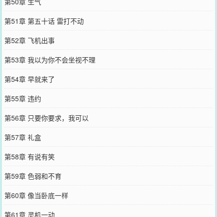
第50章 生气
第51章 第五十话 雷打不动
第52章 飞机出事
第53章 我以为你不会坐视不理
第54章 早就来了
第55章 违约
第56章 只要你要求，我可以
第57章 礼盒
第58章 有说有笑
第59章 色弱和不育
第60章 像当卧底一样
第61章 灵机一动