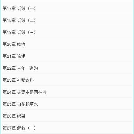
第17章 诋毁（一）
第18章 诋毁（二）
第19章 诋毁（三）
第20章 吻痕
第21章 逾矩
第22章 三年一道沟
第23章 神秘饮料
第24章 夫妻本是同林鸟
第25章 白花蛇草水
第26章 绑架
第27章 解救（一）