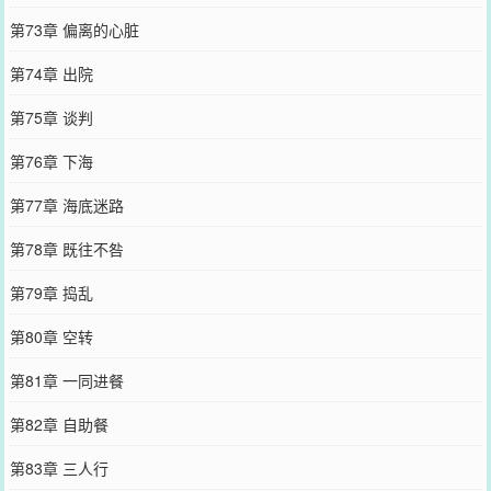
第73章 偏离的心脏
第74章 出院
第75章 谈判
第76章 下海
第77章 海底迷路
第78章 既往不咎
第79章 捣乱
第80章 空转
第81章 一同进餐
第82章 自助餐
第83章 三人行