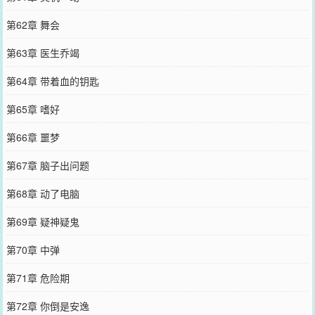
第62章 舞会
第63章 医生乔竭
第64章 带着血的钥匙
第65章 嗜好
第66章 噩梦
第67章 脑子出问题
第68章 动了电脑
第69章 疑神疑鬼
第70章 中弹
第71章 危险期
第72章 你倒是安逸