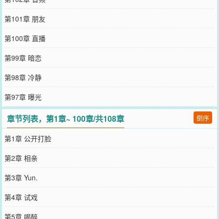
第101章 朋友
第100章 直播
第99章 暗恋
第98章 冷静
第97章 曝光
章节列表，第1章~ 100章/共108章
倒序
第1章 公开打脸
第2章 相亲
第3章 Yun.
第4章 试戏
第5章 喝醉