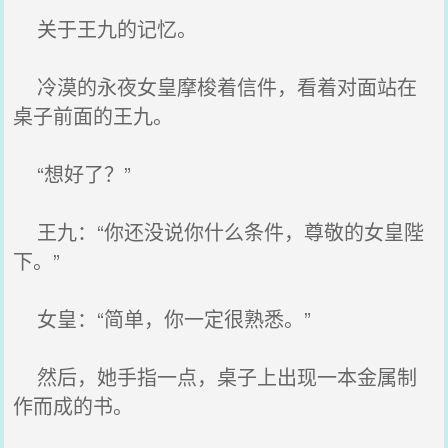
关于王九的记忆。
冷漠的永夜女皇摩梭着信件，看着对面站在
桌子前面的王九。
“想好了？”
王九：“你还没说你什么条件，尊敬的女皇陛
下。”
女皇：“简单，你一定很熟悉。”
然后，她手指一点，桌子上出现一本金属制
作而成的书。