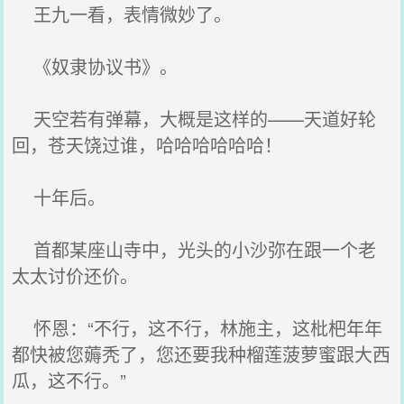
王九一看，表情微妙了。
《奴隶协议书》。
天空若有弹幕，大概是这样的——天道好轮
回，苍天饶过谁，哈哈哈哈哈哈！
十年后。
首都某座山寺中，光头的小沙弥在跟一个老
太太讨价还价。
怀恩：“不行，这不行，林施主，这枇杷年年
都快被您薅秃了，您还要我种榴莲菠萝蜜跟大西
瓜，这不行。”