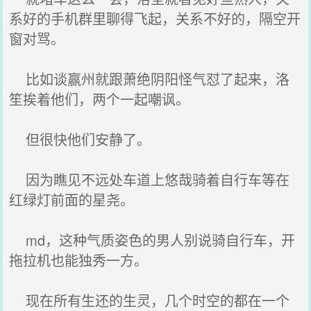
系好的手机群里聊得飞起，关系不好的，隔空开
窗对骂。
比如谈赢州就跟萧绝阴阳怪气怼了起来，洛
笙挨着他们，两个一起嘲讽。
但很快他们安静了。
因为瞧见不远处车道上悠哉骑着自行车等在
红绿灯前面的星尧。
md，这种气质姿色的男人别说骑自行车，开
拖拉机也能独秀一方。
现在所有生还的生灵，几个时空的都在一个