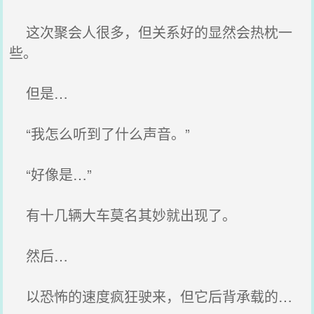
这次聚会人很多，但关系好的显然会热枕一
些。
但是…
“我怎么听到了什么声音。”
“好像是…”
有十几辆大车莫名其妙就出现了。
然后…
以恐怖的速度疯狂驶来，但它后背承载的…