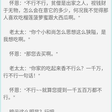
怀恩：“不行不行，贫僧是出家之人，视钱财
于无物，怎么会在意它的多少，何况我不觉得那
人喜欢吃榴莲菠萝蜜跟大西瓜啊。”
老太太：“你个小和尚怎么思想这么狭隘，是
我想吃啊。”
怀恩：“那您去买啊。”
老太太：“你家的吃起来香不行么？一千万，
行不行一句话！”
怀恩：“不行~~就算您提到一千五百万都不
行。”
暗示这么明显？行吧。