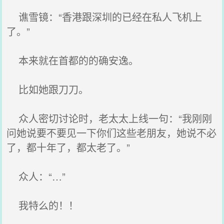
谯雪镜：“香港跟深圳的已经在私人飞机上
了。”
本来就在首都的的确安逸。
比如她跟刀刀。
众人密切讨论时，老太太上线一句：“我刚刚
问她说要不要见一下你们这些老朋友，她说不必
了，都十年了，都太老了。”
众人：“…”
我特么的！！