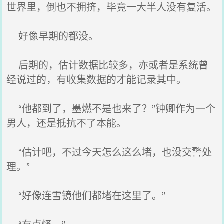
世界里，倒也不拥挤，毕竟一大半人没有复活。
好像早期的都没。
后期的，估计数据比较多，亦或者是系统曾
经说过的，有收集数据的才能记录其中。
“他都到了，墨燃不是也来了？”钟卿作为一个
男人，还是抵抗不了本能。
“估计吧，不过今天怎么这么堵，也没交警处
理。”
“好像连雪镜他们都堵在这里了。”