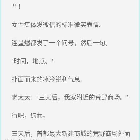
艹！
女性集体发微信的标准微笑表情。
连墨燃都发了一个问号，然后一句。
“时间，地点。”
扑面而来的冰冷锐利气息。
老太太：“三天后，我家附近的荒野商场。”
行吧，约起。
三天后，首都最大新建商城的荒野商场外面