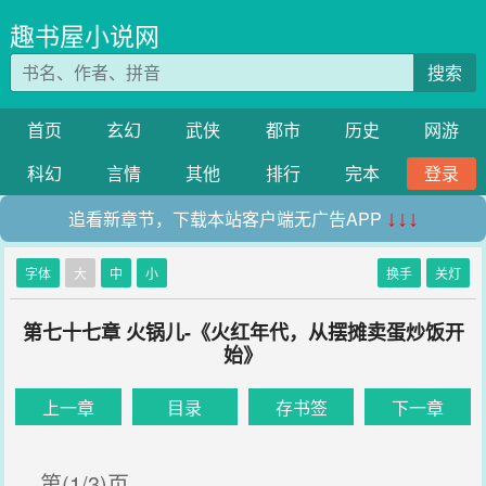
趣书屋小说网
搜索
首页
玄幻
武侠
都市
历史
网游
科幻
言情
其他
排行
完本
登录
追看新章节，下载本站客户端无广告APP
↓↓↓
字体
大
中
小
换手
关灯
第七十七章 火锅儿-《火红年代，从摆摊卖蛋炒饭开
始》
上一章
目录
存书签
下一章
第(1/3)页