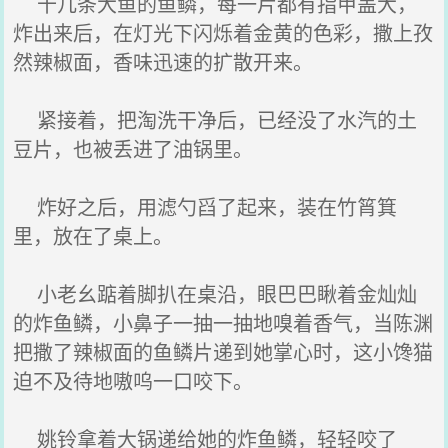
十几条大鱼的鱼鳞，每一片都有指甲盖大，
炸出来后，在灯光下闪烁着金黄的色彩，撒上孜
然辣椒面，香味迅速的扩散开来。
紧接着，把淘洗干净后，已经没了水汽的土
豆片，也被丢进了油锅里。
炸好之后，用滤勺舀了起来，装在竹筲箕
里，放在了桌上。
小老幺踮着脚扒在桌沿，眼巴巴瞅着金灿灿
的炸鱼鳞，小鼻子一抽一抽地嗅着香气，当陈渊
把撒了辣椒面的鱼鳞片递到她掌心时，这小馋猫
迫不及待地嗷呜一口咬下。
姚铃拿着大锅递给她的炸鱼鳞，轻轻咬了