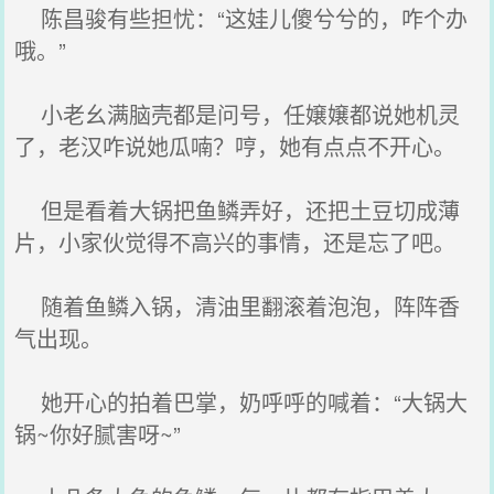
陈昌骏有些担忧：“这娃儿傻兮兮的，咋个办
哦。”
小老幺满脑壳都是问号，任嬢嬢都说她机灵
了，老汉咋说她瓜喃？哼，她有点点不开心。
但是看着大锅把鱼鳞弄好，还把土豆切成薄
片，小家伙觉得不高兴的事情，还是忘了吧。
随着鱼鳞入锅，清油里翻滚着泡泡，阵阵香
气出现。
她开心的拍着巴掌，奶呼呼的喊着：“大锅大
锅~你好腻害呀~”