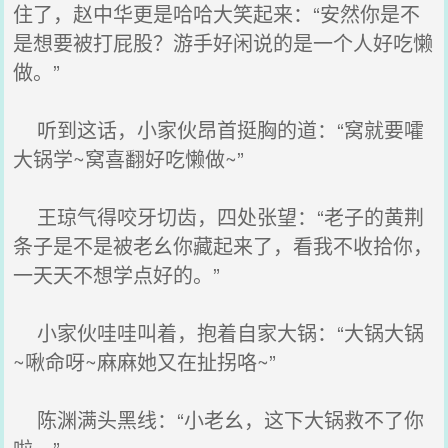
住了，赵中华更是哈哈大笑起来：“安然你是不
是想要被打屁股？游手好闲说的是一个人好吃懒
做。”
听到这话，小家伙昂首挺胸的道：“窝就要嚯
大锅学~窝喜翻好吃懒做~”
王琼气得咬牙切齿，四处张望：“老子的黄荆
条子是不是被老幺你藏起来了，看我不收拾你，
一天天不想学点好的。”
小家伙哇哇叫着，抱着自家大锅：“大锅大锅
~啾命呀~麻麻她又在扯拐咯~”
陈渊满头黑线：“小老幺，这下大锅救不了你